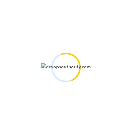
consectetur. Quis blandit turpis cursus in hac habitasse
platea dictumst quisque. Amet nulla facilisi morbi tempus
iaculis urna id. Eu tincidunt tortor aliquam nulla. Tellus id
interdum velit laoreet. Arcu dictum varius duis at
consectetur lorem.
Pellentesque habitant morbi tristique senectus et.
Placerat duis ultricies lacus sed turpis tincidunt id aliquet
risus.
A condimentum vitae sapien pellentesque. Augue lacus
viverra vitae congue eu. Ac placerat vestibulum lectus
mauris. Aliquam ut porttitor leo a diam sollicitudin. ortor
consequat id porta nibh venenatis. Netus et malesuada
fames ac turpis egestas. Id aliquet lectus proin nibh nisl
condimentum. Et pharetra pharetra massa massa ultricies
mi quis. Faucibus purus in massa tempor nec. Morbi leo
urna molestie at elementum eu.